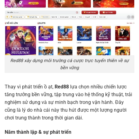
Red88 xây dựng môi trường cá cược trực tuyến thiên về sự
bền vững
Thay vì phát triển ồ ạt,
Red88
lựa chọn nhiều chiến lược
tăng trưởng bền vững, tập trung vào hệ thống kỹ thuật, trải
nghiệm sử dụng và sự minh bạch trong vận hành. Đây
cũng là lý do nhà cái này thu hút được một lượng người
chơi trung thành trong thời gian dài.
Năm thành lập & sự phát triển