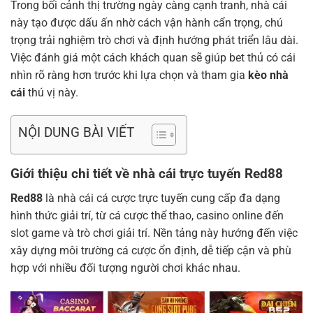
Trong bối cảnh thị trường ngày càng cạnh tranh, nhà cái
này tạo được dấu ấn nhờ cách vận hành cẩn trọng, chú
trọng trải nghiệm trò chơi và định hướng phát triển lâu dài.
Việc đánh giá một cách khách quan sẽ giúp bet thủ có cái
nhìn rõ ràng hơn trước khi lựa chọn và tham gia
kèo nhà
cái
thú vị này
.
NỘI DUNG BÀI VIẾT
Giới thiệu chi tiết về nhà cái trực tuyến Red88
Red88
là nhà cái cá cược trực tuyến cung cấp đa dạng
hình thức giải trí, từ cá cược thể thao, casino online đến
slot game và trò chơi giải trí. Nền tảng này hướng đến việc
xây dựng môi trường cá cược ổn định, dễ tiếp cận và phù
hợp với nhiều đối tượng người chơi khác nhau.