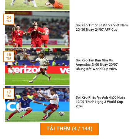
24
Th7
Soi Kèo Timor Leste Vs Việt Nam
20h30 Ngày 24/07 AFF Cup
18
Th7
Soi Kèo Tây Ban Nha Vs
Argentina 2h00 Ngày 20/07
Chung Kết World Cup 2026
17
Th7
Soi Kèo Pháp Vs Anh 4h00 Ngày
19/07 Tranh Hạng 3 World Cup
2026
TẢI THÊM
(
4
/ 144)