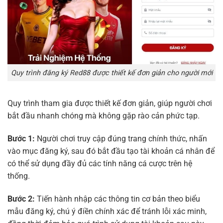
Quy trình đăng ký Red88 được thiết kế đơn giản cho người mới
Quy trình tham gia được thiết kế đơn giản, giúp người chơi
bắt đầu nhanh chóng mà không gặp rào cản phức tạp.
Bước 1:
Người chơi truy cập đúng trang chính thức, nhấn
vào mục đăng ký, sau đó bắt đầu tạo tài khoản cá nhân để
có thể sử dụng đầy đủ các tính năng cá cược trên hệ
thống.
Bước 2:
Tiến hành nhập các thông tin cơ bản theo biểu
mẫu đăng ký, chú ý điền chính xác để tránh lỗi xác minh,