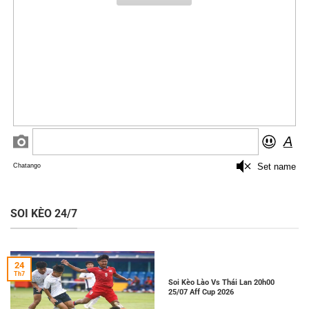
SOI KÈO 24/7
24
Th7
Soi Kèo Lào Vs Thái Lan 20h00
25/07 Aff Cup 2026