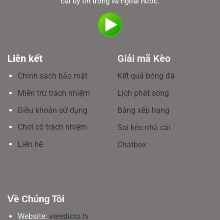
cái uy tín trong và ngoài nước.
Liên kết
Giải mã Kèo
Chính sách bảo mật
Kết quả bóng đá
Miễn trừ trách nhiệm
Lịch phát sóng
Điều khoản sử dụng
Bảng xếp hạng
Chơi có trách nhiệm
Soi kèo nhà cái
Liên hệ
Chatbox
Về Chúng Tôi
Website:
veredicto.tv