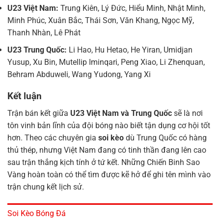
U23 Việt Nam:
Trung Kiên, Lý Đức, Hiểu Minh, Nhật Minh,
Minh Phúc, Xuân Bắc, Thái Sơn, Văn Khang, Ngọc Mỹ,
Thanh Nhàn, Lê Phát
U23 Trung Quốc:
Li Hao, Hu Hetao, He Yiran, Umidjan
Yusup, Xu Bin, Mutellip Iminqari, Peng Xiao, Li Zhenquan,
Behram Abduweli, Wang Yudong, Yang Xi
Kết luận
Trận bán kết giữa
U23 Việt Nam và Trung Quốc
sẽ là nơi
tôn vinh bản lĩnh của đội bóng nào biết tận dụng cơ hội tốt
hơn. Theo các chuyên gia
soi kèo
dù Trung Quốc có hàng
thủ thép, nhưng Việt Nam đang có tinh thần đang lên cao
sau trận thắng kịch tính ở tứ kết. Những Chiến Binh Sao
Vàng hoàn toàn có thể tìm được kẽ hở để ghi tên mình vào
trận chung kết lịch sử.
Soi Kèo Bóng Đá