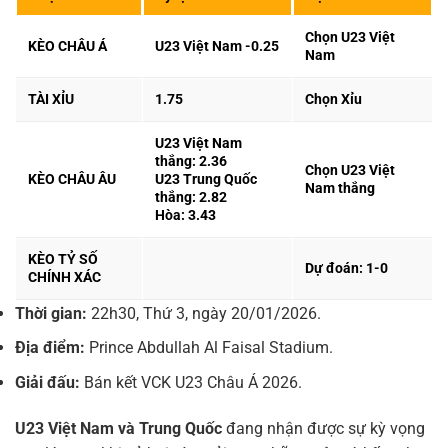
Chọn U23 Việt
KÈO CHÂU Á
U23 Việt Nam -0.25
Nam
TÀI XỈU
1.75
Chọn Xỉu
U23 Việt Nam
thắng: 2.36
Chọn U23 Việt
KÈO CHÂU ÂU
U23 Trung Quốc
Nam thắng
thắng: 2.82
Hòa: 3.43
KÈO TỶ SỐ
Dự đoán: 1-0
CHÍNH XÁC
Thời gian:
22h30, Thứ 3, ngày 20/01/2026.
Địa điểm:
Prince Abdullah Al Faisal Stadium.
Giải đấu:
Bán kết VCK U23 Châu Á 2026.
U23 Việt Nam và Trung Quốc
đang nhận được sự kỳ vọng