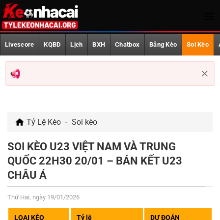
Bỏ
qua
nội
Trang Chủ
dung
Livescore
KQBD
Lịch
BXH
Chatbox
Bảng Kèo
Soi Kèo
Livescore
KQBD
Lịch phát sóng
Tỷ Lệ Kèo
-
Soi kèo
BXH
Chatbox
SOI KÈO U23 VIỆT NAM VÀ TRUNG
QUỐC 22H30 20/01 – BÁN KẾT U23
Bảng Kèo
CHÂU Á
Soi Kèo
Thứ Hai, ngày 19/01/2026
AFF CUP
LOẠI KÈO
Tỷ lệ
DỰ ĐOÁN