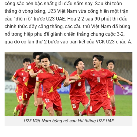
công sắc bén bậc nhất giải đấu năm nay. Sau khi toàn
thắng ở vòng bảng, U23 Việt Nam vừa cống hiến một trận
cầu “điên rồ” trước U23 UAE. Hòa 2-2 sau 90 phút thi đấu
chính thức đầy căng thẳng, các cầu thủ Việt Nam đã bùng
nổ trong hiệp phụ để giành chiến thắng chung cuộc 3-2,
qua đó có lần thứ 2 bước vào bán kết của VCK U23 châu Á.
U23 Việt Nam bùng nổ sau khi thắng U23 UAE