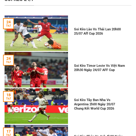
24
Th7
Soi Kèo Lào Vs Thái Lan 20h00
25/07 Aff Cup 2026
24
Th7
Soi Kèo Timor Leste Vs Việt Nam
20h30 Ngày 24/07 AFF Cup
18
Th7
Soi Kèo Tây Ban Nha Vs
Argentina 2h00 Ngày 20/07
Chung Kết World Cup 2026
17
Th7