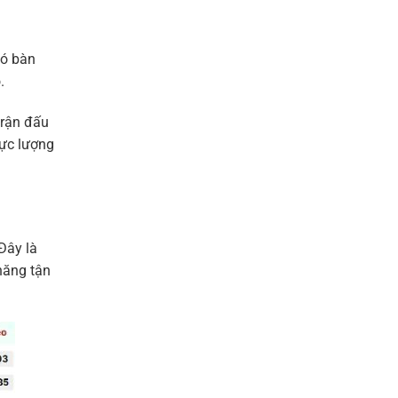
có bàn
.
trận đấu
lực lượng
Đây là
 năng tận