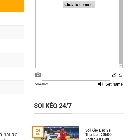
SOI KÈO 24/7
24
Soi Kèo Lào Vs
ả hai đội
Thái Lan 20h00
Th7
25/07 Aff Cup