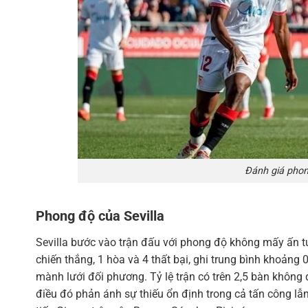
Đánh giá phon
Phong độ của Sevilla
Sevilla bước vào trận đấu với phong độ không mấy ấn tư
chiến thắng, 1 hòa và 4 thất bại, ghi trung bình khoảng
mành lưới đối phương. Tỷ lệ trận có trên 2,5 bàn không 
điều đó phản ánh sự thiếu ổn định trong cả tấn công lẫ