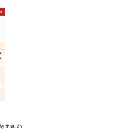
ây thiếu ổn