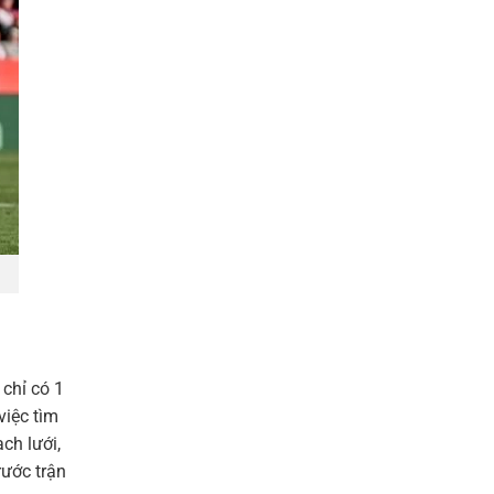
 chỉ có 1
việc tìm
ch lưới,
rước trận