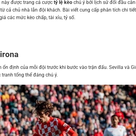
ận này được trang cá cược
tỷ lệ kèo
chú ý bởi lịch sử đối đầu câ
từ cả chủ nhà lẫn đội khách. Bài viết cung cấp phân tích chi tiế
iá các mức kèo chấp, tài xỉu, tỷ số.
Girona
 ổn định của mỗi đội trước khi bước vào trận đấu. Sevilla và G
c tranh tổng thể đáng chú ý.