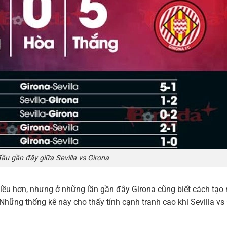
đầu gần đây giữa Sevilla vs Girona
iều hơn, nhưng ở những lần gần đây Girona cũng biết cách tạo 
hững thống kê này cho thấy tính cạnh tranh cao khi Sevilla vs