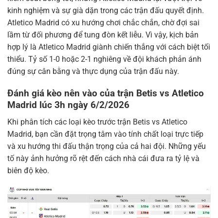
kinh nghiệm và sự già dặn trong các trận đấu quyết định.
Atletico Madrid có xu hướng chơi chắc chắn, chờ đợi sai
lầm từ đối phương để tung đòn kết liễu. Vì vậy, kịch bản
hợp lý là Atletico Madrid giành chiến thắng với cách biệt tối
thiểu. Tỷ số 1-0 hoặc 2-1 nghiêng về đội khách phản ánh
đúng sự cân bằng và thực dụng của trận đấu này.
Đánh giá kèo nên vào của trận Betis vs Atletico
Madrid lúc 3h ngày 6/2/2026
Khi phân tích các loại kèo trước trận Betis vs Atletico
Madrid, bạn cần đặt trọng tâm vào tính chất loại trực tiếp
và xu hướng thi đấu thận trọng của cả hai đội. Những yếu
tố này ảnh hưởng rõ rệt đến cách nhà cái đưa ra tỷ lệ và
biên độ kèo.