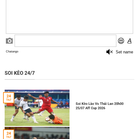
SOI KÈO 24/7
24
Th7
Soi Kèo Lào Vs Thái Lan 20h00
25/07 Aff Cup 2026
24
Th7