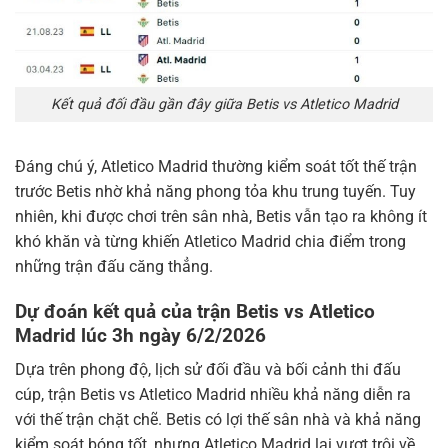
Kết quả đối đầu gần đây giữa Betis vs Atletico Madrid
Đáng chú ý, Atletico Madrid thường kiểm soát tốt thế trận
trước Betis nhờ khả năng phong tỏa khu trung tuyến. Tuy
nhiên, khi được chơi trên sân nhà, Betis vẫn tạo ra không ít
khó khăn và từng khiến Atletico Madrid chia điểm trong
những trận đấu căng thẳng.
Dự đoán kết quả của trận Betis vs Atletico
Madrid lúc 3h ngày 6/2/2026
Dựa trên phong độ, lịch sử đối đầu và bối cảnh thi đấu
cúp, trận Betis vs Atletico Madrid nhiều khả năng diễn ra
với thế trận chặt chẽ. Betis có lợi thế sân nhà và khả năng
kiểm soát bóng tốt, nhưng Atletico Madrid lại vượt trội về