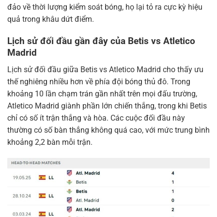
đảo về thời lượng kiểm soát bóng, họ lại tỏ ra cực kỳ hiệu
quả trong khâu dứt điểm.
Lịch sử đối đầu gần đây của Betis vs Atletico
Madrid
Lịch sử đối đầu giữa Betis vs Atletico Madrid cho thấy ưu
thế nghiêng nhiều hơn về phía đội bóng thủ đô. Trong
khoảng 10 lần chạm trán gần nhất trên mọi đấu trường,
Atletico Madrid giành phần lớn chiến thắng, trong khi Betis
chỉ có số ít trận thắng và hòa. Các cuộc đối đầu này
thường có số bàn thắng không quá cao, với mức trung bình
khoảng 2,2 bàn mỗi trận.