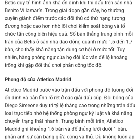
Betis duy trì hình ảnh khá ổn định khi thi đấu trên sân nhà
Benito Villamarín. Trong giai đoạn gần đây, họ thường
xuyên giành điểm trước các đối thủ có thứ hạng tương
đương hoặc cao hơn nhờ lối chơi kiểm soát bóng và tổ
chức tấn công biên hiệu quả. Số bàn thắng trung bình mỗi
trận của Betis ở sân nhà dao động quanh mức 1,5 đến 1,7
bàn, cho thấy khả năng tận dụng cơ hội ở mức tốt. Tuy
nhiên, hàng phòng ngự của họ đôi lúc vẫn để lộ khoảng
trống khi gặp đối thủ chơi phản công tốc độ.
Phong độ của Atletico Madrid
Atletico Madrid bước vào trận đấu với phong độ tương đối
ổn định và bản lĩnh rõ rệt ở các giải đấu cúp. Đội bóng của
Diego Simeone duy trì tỷ lệ thắng cao trong những trận đấu
loại trực tiếp nhờ hệ thống phòng ngự kỷ luật và khả năng
chuyển trạng thái nhanh. Trung bình mỗi trận, Atletico
Madrid ghi khoảng 1,6 bàn và để thủng lưới dưới 1 bàn,
phản ánh sự cân bằng giữa công và thủ. Dù không luôn áp