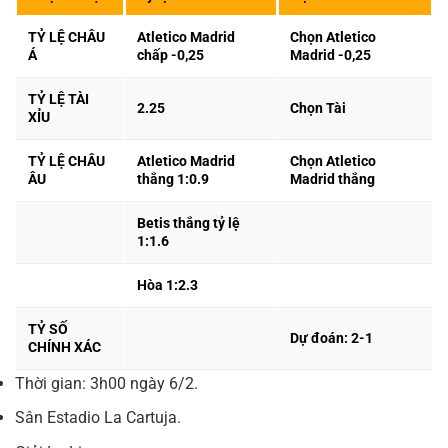
TỶ LỆ CHÂU
Atletico Madrid
Chọn Atletico
Á
chấp -0,25
Madrid -0,25
TỶ LỆ TÀI
2.25
Chọn Tài
XỈU
TỶ LỆ CHÂU
Atletico Madrid
Chọn Atletico
ÂU
thắng 1:0.9
Madrid thắng
Betis thắng tỷ lệ
1:1.6
Hòa 1:2.3
TỶ SỐ
Dự đoán: 2-1
CHÍNH XÁC
Thời gian: 3h00 ngày 6/2.
Sân Estadio La Cartuja.