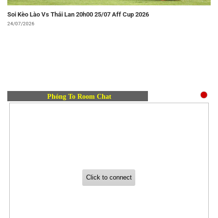
Soi Kèo Lào Vs Thái Lan 20h00 25/07 Aff Cup 2026
24/07/2026
Phóng To Room Chat