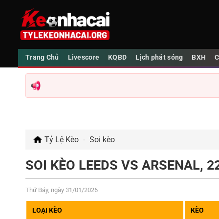
Bỏ
qua
nội
dung
Trang Chủ
Livescore
KQBD
Lịch phát sóng
BXH
C
Trang Chủ
Livescore
KQBD
Lịch phát sóng
Tỷ Lệ Kèo
-
Soi kèo
BXH
Chatbox
SOI KÈO LEEDS VS ARSENAL, 2
Bảng Kèo
Thứ Bảy, ngày 31/01/2026
Soi Kèo
LOẠI KÈO
KÈO