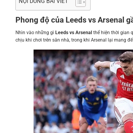
NỘI DUNG BÀI VIẾT
Phong độ của Leeds vs Arsenal g
Nhìn vào những gì
Leeds vs Arsenal
thể hiện thời gian 
chịu khi chơi trên sân nhà, trong khi Arsenal lại mang 