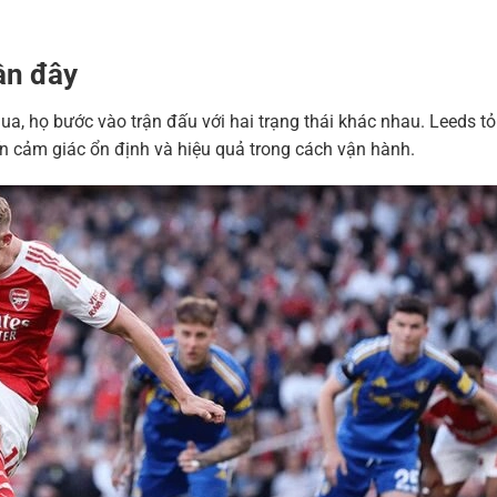
ần đây
qua, họ bước vào trận đấu với hai trạng thái khác nhau. Leeds tỏ
đến cảm giác ổn định và hiệu quả trong cách vận hành.