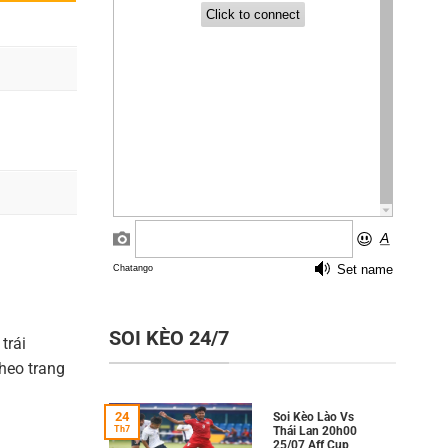
SOI KÈO 24/7
trái
Theo trang
24
Soi Kèo Lào Vs
Thái Lan 20h00
Th7
25/07 Aff Cup