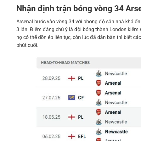
Nhận định trận bóng vòng 34 Ars
Arsenal bước vào vòng 34 với phong độ sân nhà khá ổn đị
3 lần. Điểm đáng chú ý là đội bóng thành London kiểm s
họ có thể dồn ép liên tục, còn lúc đã dẫn bàn thì biết c
phút cuối.