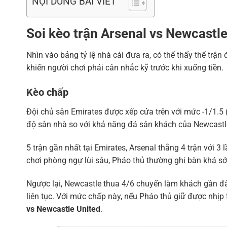
NỘI DUNG BÀI VIẾT
Soi kèo trận Arsenal vs Newcastle 
Nhìn vào bảng tỷ lệ nhà cái đưa ra, có thể thấy thế tr
khiến người chơi phải cân nhắc kỹ trước khi xuống tiền.
Kèo chấp
Đội chủ sân Emirates được xếp cửa trên với mức -1/1.5 
độ sân nhà so với khả năng đá sân khách của Newcastl
5 trận gần nhất tại Emirates, Arsenal thắng 4 trận với 3 
chơi phòng ngự lùi sâu, Pháo thủ thường ghi bàn khá sớm
Ngược lại, Newcastle thua 4/6 chuyến làm khách gần đây
liên tục. Với mức chấp này, nếu Pháo thủ giữ được nhịp 
vs Newcastle United
.