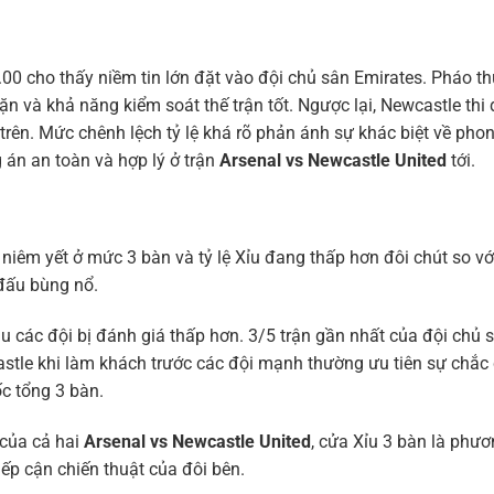
00 cho thấy niềm tin lớn đặt vào đội chủ sân Emirates. Pháo t
ặn và khả năng kiểm soát thế trận tốt. Ngược lại, Newcastle thi
trên. Mức chênh lệch tỷ lệ khá rõ phản ánh sự khác biệt về phon
 án an toàn và hợp lý ở trận
Arsenal vs Newcastle United
tới.
niêm yết ở mức 3 bàn và tỷ lệ Xỉu đang thấp hơn đôi chút so với
đấu bùng nổ.
u các đội bị đánh giá thấp hơn. 3/5 trận gần nhất của đội chủ 
astle khi làm khách trước các đội mạnh thường ưu tiên sự chắc
c tổng 3 bàn.
 của cả hai
Arsenal vs Newcastle United
, cửa Xỉu 3 bàn là phư
ếp cận chiến thuật của đôi bên.