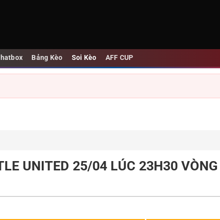
hatbox
Bảng Kèo
Soi Kèo
AFF CUP
LE UNITED 25/04 LÚC 23H30 VÒNG