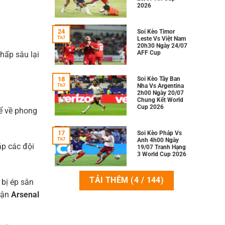
2026
24
Soi Kèo Timor
Leste Vs Việt Nam
Th7
20h30 Ngày 24/07
AFF Cup
hấp sâu lại
Soi Kèo Tây Ban
18
Nha Vs Argentina
Th7
2h00 Ngày 20/07
Chung Kết World
Cup 2026
kể về phong
17
Soi Kèo Pháp Vs
Anh 4h00 Ngày
Th7
ặp các đội
19/07 Tranh Hạng
3 World Cup 2026
TẢI THÊM
(
4
/ 144)
 bị ép sân
trận
Arsenal